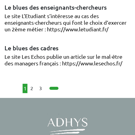
Le blues des enseignants-chercheurs
Le site L’Etudiant s’intéresse au cas des
enseignants-chercheurs qui font le choix d’exercer
un 2ème métier : https://www.letudiant.fr/
Le blues des cadres
Le site Les Echos publie un article sur le mal-être
des managers français : https://www.lesechos.fr/
Navigation
Page
1
Page
Page
2
3
PAGE SUIVANTE
des
pages