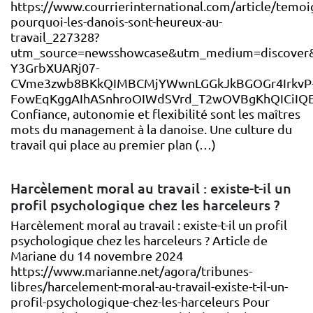
https://www.courrierinternational.com/article/temoi
pourquoi-les-danois-sont-heureux-au-
travail_227328?
utm_source=newsshowcase&utm_medium=discove
Y3GrbXUARj07-
CVme3zwb8BKkQIMBCMjYWwnLGGkJkBGOGr4IrkvP
FowEqKggAIhASnhroOIWdSVrd_T2wOVBgKhQICiIQEp
Confiance, autonomie et flexibilité sont les maîtres
mots du management à la danoise. Une culture du
travail qui place au premier plan (…)
Harcèlement moral au travail : existe-t-il un
profil psychologique chez les harceleurs ?
Harcèlement moral au travail : existe-t-il un profil
psychologique chez les harceleurs ? Article de
Mariane du 14 novembre 2024
https://www.marianne.net/agora/tribunes-
libres/harcelement-moral-au-travail-existe-t-il-un-
profil-psychologique-chez-les-harceleurs Pour