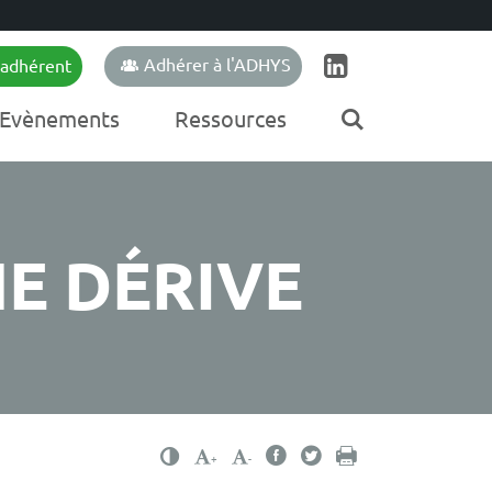
Adhérer à l'ADHYS
 adhérent
Moteur de r
Evènements
Ressources
E DÉRIVE
Changer le contraste
Partager sur Facebook
Partager sur Twitter
Imprimer
Agrandir le texte
Réduire le texte
+
-