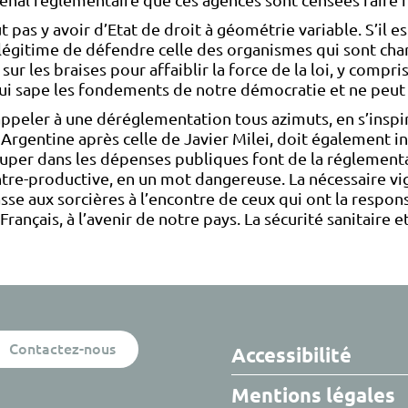
enal réglementaire que ces agences sont censées faire 
ut pas y avoir d’Etat de droit à géométrie variable. S’il 
si légitime de défendre celle des organismes qui sont cha
ur les braises pour affaiblir la force de la loi, y compris
ui sape les fondements de notre démocratie et ne peut qu
 appeler à une déréglementation tous azimuts, en s’inspir
Argentine après celle de Javier Milei, doit également in
ouper dans les dépenses publiques font de la réglemen
-productive, en un mot dangereuse. La nécessaire vigil
se aux sorcières à l’encontre de ceux qui ont la respons
Français, à l’avenir de notre pays. La sécurité sanitaire
Contactez-nous
Accessibilité
Mentions légales