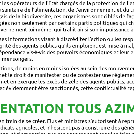
les opérateurs de l’Etat chargés de la protection de l’e
 sanitaire de l’alimentation, de l’environnement et du tr
ais de la biodiversité, ces organismes sont ciblés de fa
s non seulement par certains partis politiques qui cher
gouvernement lui-même, qui trahit ainsi son impuissance 
es informations visant à discréditer l’action ou les re
égrité des agents publics qu’ils emploient est mise à ma
pendance vis-à-vis des pouvoirs économiques et leur eff
e mensongers.
ctions, de moins en moins isolées au sein des mouvement
met le droit de manifester ou de contester une réglement
met en exergue les excès de zèle des agents publics, acc
 et évidemment être sanctionnés, cette conflictualité re
ENTATION TOUS AZI
n train de se créer. Elus et ministres s’autorisent à re
ats agricoles, et n’hésitent pas à construire des général