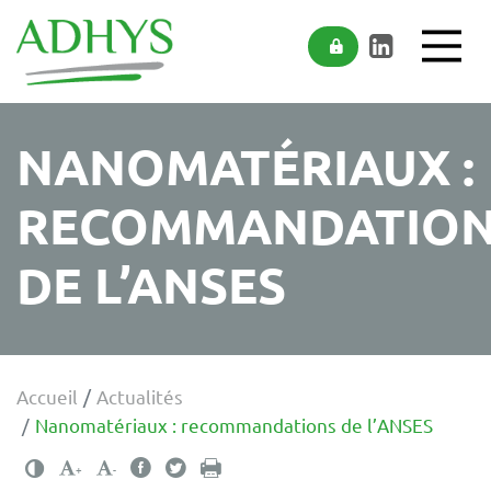
ADHYS
Accéder au contenu
Accéder au menu
NANOMATÉRIAUX :
RECOMMANDATIO
DE L’ANSES
Accueil
Actualités
Nanomatériaux : recommandations de l’ANSES
Changer le contraste
Partager sur Facebook
Partager sur Twitter
Imprimer
Agrandir le texte
Réduire le texte
+
-